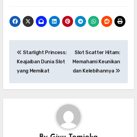
Post
Starlight Princess:
Slot Scatter Hitam:
navigation
Keajaiban Dunia Slot
Memahami Keunikan
yang Memikat
dan Kelebihannya