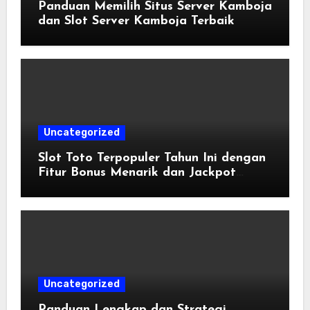
Panduan Memilih Situs Server Kamboja
dan Slot Server Kamboja Terbaik
Uncategorized
Slot Toto Terpopuler Tahun Ini dengan
Fitur Bonus Menarik dan Jackpot
Fantastis Besar
Uncategorized
Panduan Lengkap dan Strategi