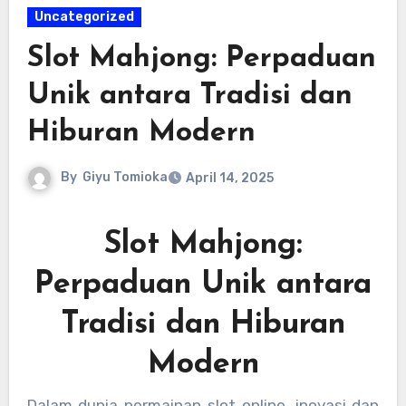
Uncategorized
Slot Mahjong: Perpaduan
Unik antara Tradisi dan
Hiburan Modern
By
Giyu Tomioka
April 14, 2025
Slot Mahjong:
Perpaduan Unik antara
Tradisi dan Hiburan
Modern
Dalam dunia permainan slot online, inovasi dan