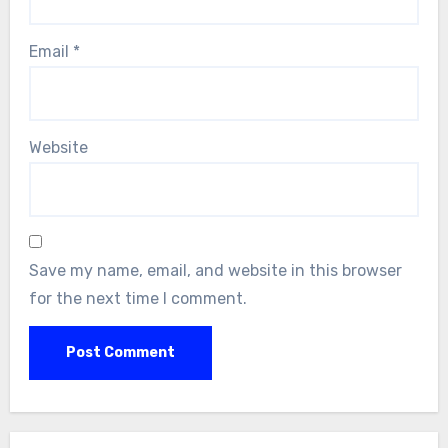
Email
*
Website
Save my name, email, and website in this browser
for the next time I comment.