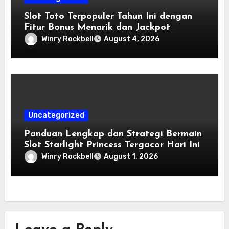
Slot Toto Terpopuler Tahun Ini dengan
Fitur Bonus Menarik dan Jackpot
Fantastis Besar
Winry Rockbell
August 4, 2026
Uncategorized
Panduan Lengkap dan Strategi Bermain
Slot Starlight Princess Tergacor Hari Ini
Winry Rockbell
August 1, 2026