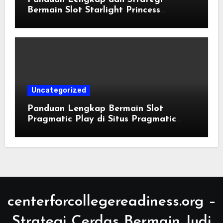
Bermain Slot Starlight Princess
Tergacor Hari Ini
Uncategorized
Panduan Lengkap Bermain Slot
Pragmatic Play di Situs Pragmatic
Terpercaya
centerforcollegereadiness.org –
Strategi Cerdas Bermain Judi