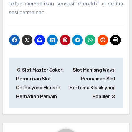
tetap memberikan sensasi interaktif di setiap
sesi permainan.
Post
Slot Master Joker:
Slot Mahjong Ways:
navigation
Permainan Slot
Permainan Slot
Online yang Menarik
Bertema Klasik yang
Perhatian Pemain
Populer