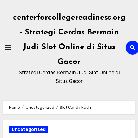
Skip
to
centerforcollegereadiness.org
content
- Strategi Cerdas Bermain
Judi Slot Online di Situs
Gacor
Strategi Cerdas Bermain Judi Slot Online di
Situs Gacor
Home
Uncategorized
Slot Candy Rush
Uncategorized