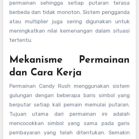
permainan sehingga setiap putaran terasa
berbeda dan tidak monoton. Sistem pengganda
atau multiplier juga sering digunakan untuk
meningkatkan nilai kemenangan dalam situasi
tertentu.
Mekanisme Permainan
dan Cara Kerja
Permainan Candy Rush menggunakan sistem
gulungan dengan beberapa baris simbol yang
berputar setiap kali pemain memulai putaran.
Tujuan utama dari permainan ini adalah
mencocokkan simbol yang sama pada garis
pembayaran yang telah ditentukan. Semakin