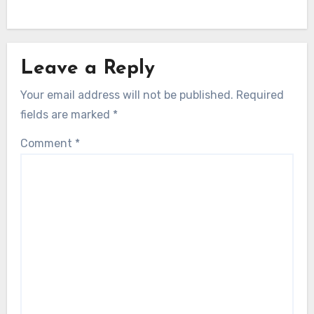
Leave a Reply
Your email address will not be published.
Required
fields are marked
*
Comment
*