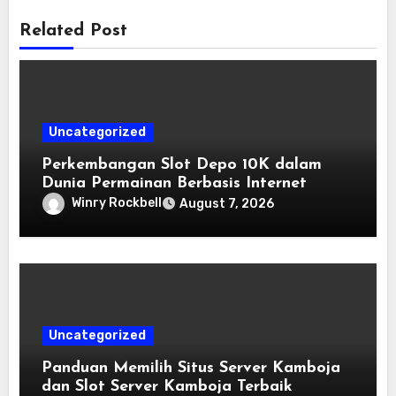
Related Post
Uncategorized
Perkembangan Slot Depo 10K dalam
Dunia Permainan Berbasis Internet
Winry Rockbell
August 7, 2026
Uncategorized
Panduan Memilih Situs Server Kamboja
dan Slot Server Kamboja Terbaik