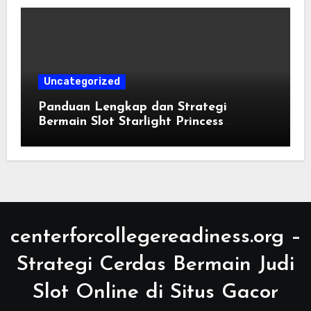
Uncategorized
Panduan Lengkap dan Strategi
Bermain Slot Starlight Princess
Tergacor Hari Ini
centerforcollegereadiness.org –
Strategi Cerdas Bermain Judi
Slot Online di Situs Gacor