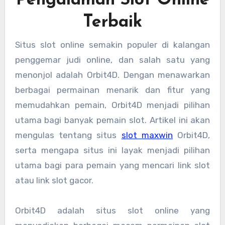
Pengalaman Slot Online
Terbaik
Situs slot online semakin populer di kalangan
penggemar judi online, dan salah satu yang
menonjol adalah Orbit4D. Dengan menawarkan
berbagai permainan menarik dan fitur yang
memudahkan pemain, Orbit4D menjadi pilihan
utama bagi banyak pemain slot. Artikel ini akan
mengulas tentang situs
slot maxwin
Orbit4D,
serta mengapa situs ini layak menjadi pilihan
utama bagi para pemain yang mencari link slot
atau link slot gacor.
Orbit4D adalah situs slot online yang