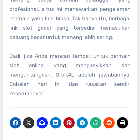
profesional, situs ini menawarkan pengalaman
bermain yang luar biasa. Tak hanya itu, berbagai
link slot gacor yang tersedia memastikan
peluang besar untuk menang lebih sering.
Jadi, jika Anda mencari tempat untuk bermain
slot online yang mengasyikkan dan
menguntungkan, Orbit4D adalah jawabannya.
Cobalah hari ini dan rasakan sendiri
keseruannya!