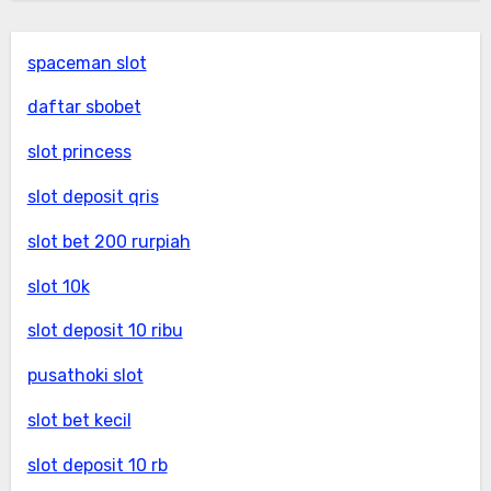
spaceman slot
daftar sbobet
slot princess
slot deposit qris
slot bet 200 rurpiah
slot 10k
slot deposit 10 ribu
pusathoki slot
slot bet kecil
slot deposit 10 rb