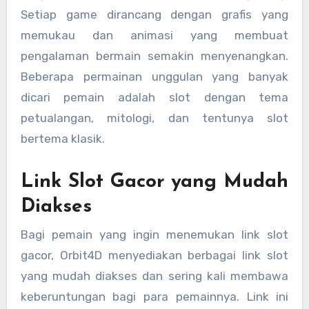
Setiap game dirancang dengan grafis yang
memukau dan animasi yang membuat
pengalaman bermain semakin menyenangkan.
Beberapa permainan unggulan yang banyak
dicari pemain adalah slot dengan tema
petualangan, mitologi, dan tentunya slot
bertema klasik.
Link Slot Gacor yang Mudah
Diakses
Bagi pemain yang ingin menemukan link slot
gacor, Orbit4D menyediakan berbagai link slot
yang mudah diakses dan sering kali membawa
keberuntungan bagi para pemainnya. Link ini