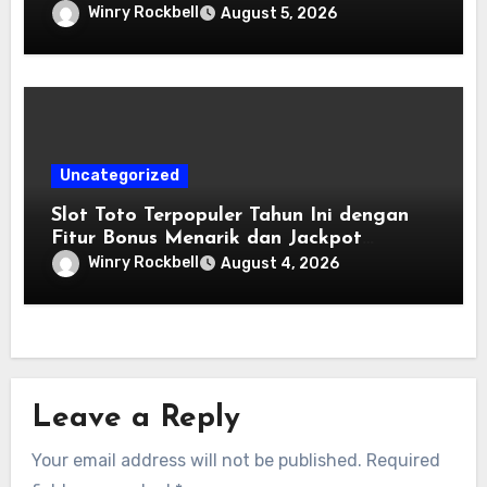
Winry Rockbell
August 5, 2026
Uncategorized
Slot Toto Terpopuler Tahun Ini dengan
Fitur Bonus Menarik dan Jackpot
Fantastis Besar
Winry Rockbell
August 4, 2026
Leave a Reply
Your email address will not be published.
Required