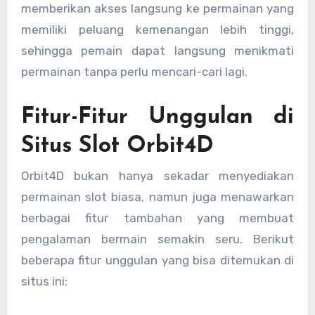
memberikan akses langsung ke permainan yang
memiliki peluang kemenangan lebih tinggi,
sehingga pemain dapat langsung menikmati
permainan tanpa perlu mencari-cari lagi.
Fitur-Fitur Unggulan di
Situs Slot Orbit4D
Orbit4D bukan hanya sekadar menyediakan
permainan slot biasa, namun juga menawarkan
berbagai fitur tambahan yang membuat
pengalaman bermain semakin seru. Berikut
beberapa fitur unggulan yang bisa ditemukan di
situs ini: