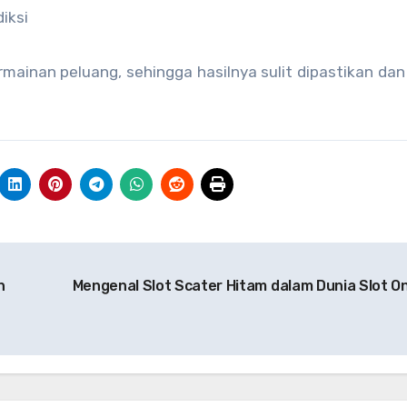
diksi
mainan peluang, sehingga hasilnya sulit dipastikan da
n
Mengenal Slot Scater Hitam dalam Dunia Slot On