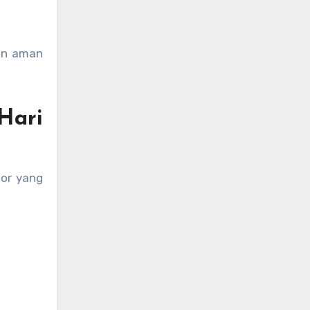
an aman
Hari
or yang