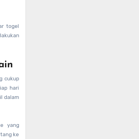
r togel
ilakukan
ain
ng cukup
ap hari
l dalam
ne yang
atang ke