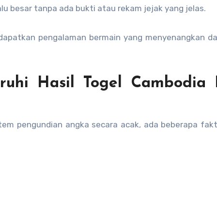
alu besar tanpa ada bukti atau rekam jejak yang jelas.
endapatkan pengalaman bermain yang menyenangkan d
uhi Hasil Togel Cambodia 
tem pengundian angka secara acak, ada beberapa fakt