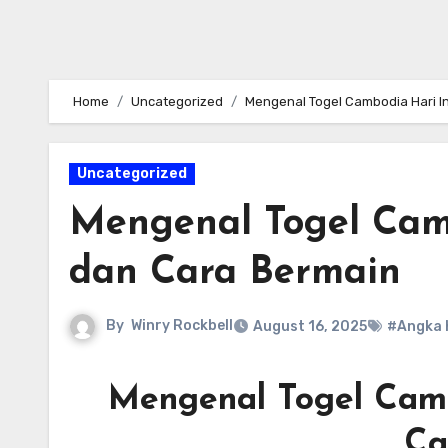
Home
Uncategorized
Mengenal Togel Cambodia Hari I
Uncategorized
Mengenal Togel Cam
dan Cara Bermain
By
Winry Rockbell
August 16, 2025
#Angka 
Mengenal Togel Camb
Ca