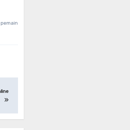
n pemain
line