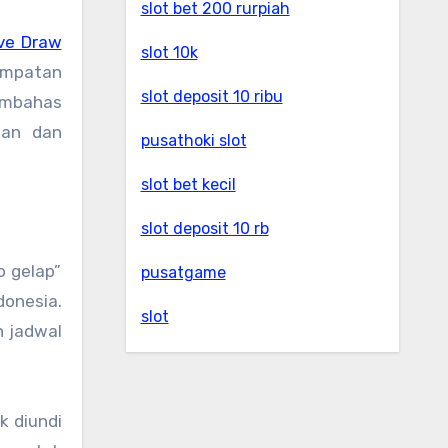
slot bet 200 rurpiah
ive Draw
slot 10k
sempatan
slot deposit 10 ribu
membahas
lan dan
pusathoki slot
slot bet kecil
slot deposit 10 rb
o gelap”
pusatgame
donesia.
slot
n jadwal
k diundi