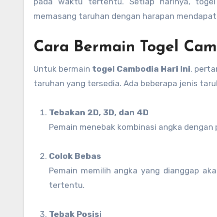
pada waktu tertentu. Setiap harinya, to
memasang taruhan dengan harapan mendapatka
Cara Bermain Togel Camb
Untuk bermain
togel Cambodia Hari Ini
, pert
taruhan yang tersedia. Ada beberapa jenis tar
Tebakan 2D, 3D, dan 4D
Pemain menebak kombinasi angka dengan pan
Colok Bebas
Pemain memilih angka yang dianggap akan
tertentu.
Tebak Posisi