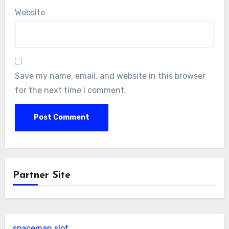
Website
Save my name, email, and website in this browser
for the next time I comment.
Partner Site
spaceman slot