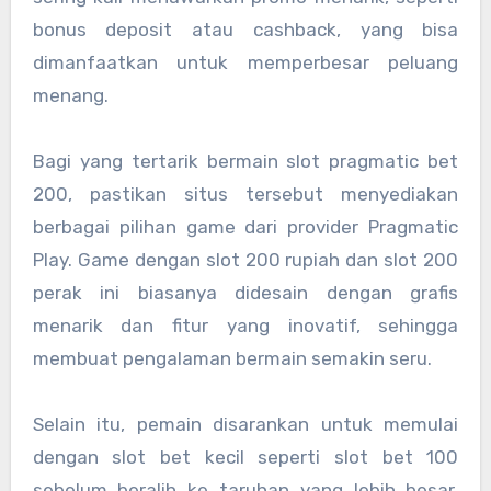
bonus deposit atau cashback, yang bisa
dimanfaatkan untuk memperbesar peluang
menang.
Bagi yang tertarik bermain slot pragmatic bet
200, pastikan situs tersebut menyediakan
berbagai pilihan game dari provider Pragmatic
Play. Game dengan slot 200 rupiah dan slot 200
perak ini biasanya didesain dengan grafis
menarik dan fitur yang inovatif, sehingga
membuat pengalaman bermain semakin seru.
Selain itu, pemain disarankan untuk memulai
dengan slot bet kecil seperti slot bet 100
sebelum beralih ke taruhan yang lebih besar.