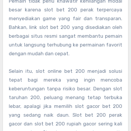
Pemain tidak perlu khawatir kehilangan modal
besar karena slot bet 200 perak terpercaya
menyediakan game yang fair dan transparan.
Bahkan, link slot bet 200 yang disediakan oleh
berbagai situs resmi sangat membantu pemain
untuk langsung terhubung ke permainan favorit
dengan mudah dan cepat.
Selain itu, slot online bet 200 menjadi solusi
tepat bagi mereka yang ingin mencoba
keberuntungan tanpa risiko besar. Dengan slot
taruhan 200, peluang menang tetap terbuka
lebar, apalagi jika memilih slot gacor bet 200
yang sedang naik daun. Slot bet 200 perak
gacor dan slot bet 200 rupiah gacor sering kali