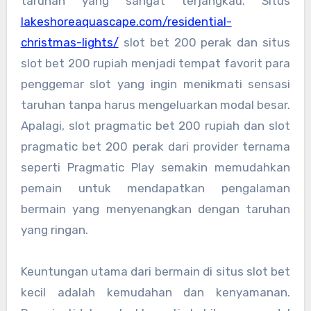
taruhan yang sangat terjangkau. Situs
lakeshoreaquascape.com/residential-
christmas-lights/
slot bet 200 perak dan situs
slot bet 200 rupiah menjadi tempat favorit para
penggemar slot yang ingin menikmati sensasi
taruhan tanpa harus mengeluarkan modal besar.
Apalagi, slot pragmatic bet 200 rupiah dan slot
pragmatic bet 200 perak dari provider ternama
seperti Pragmatic Play semakin memudahkan
pemain untuk mendapatkan pengalaman
bermain yang menyenangkan dengan taruhan
yang ringan.
Keuntungan utama dari bermain di situs slot bet
kecil adalah kemudahan dan kenyamanan.