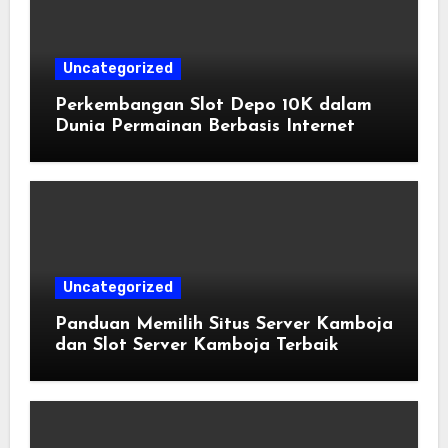
Uncategorized
Perkembangan Slot Depo 10K dalam
Dunia Permainan Berbasis Internet
Uncategorized
Panduan Memilih Situs Server Kamboja
dan Slot Server Kamboja Terbaik