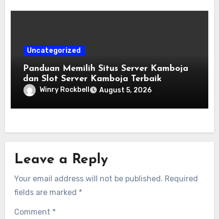
Uncategorized
Panduan Memilih Situs Server Kamboja
dan Slot Server Kamboja Terbaik
Winry Rockbell
August 5, 2026
Leave a Reply
Your email address will not be published.
Required
fields are marked
*
Comment
*