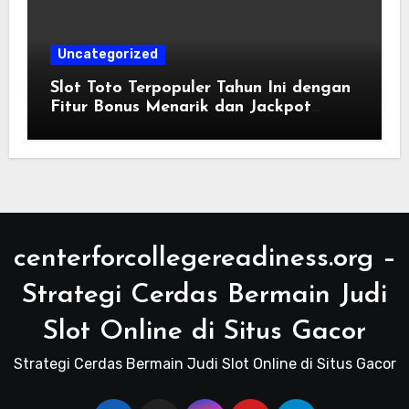
Uncategorized
Slot Toto Terpopuler Tahun Ini dengan
Fitur Bonus Menarik dan Jackpot
Fantastis Besar
centerforcollegereadiness.org –
Strategi Cerdas Bermain Judi
Slot Online di Situs Gacor
Strategi Cerdas Bermain Judi Slot Online di Situs Gacor