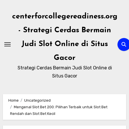
Skip
to
centerforcollegereadiness.org
content
- Strategi Cerdas Bermain
Judi Slot Online di Situs
Gacor
Strategi Cerdas Bermain Judi Slot Online di
Situs Gacor
Home
Uncategorized
Mengenal Slot Bet 200: Pilihan Terbaik untuk Slot Bet
Rendah dan Slot Bet Kecil