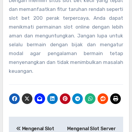
Dengan memilih situs slot bet kecil yang tepat
dan memanfaatkan fitur taruhan rendah seperti
slot bet 200 perak terpercaya, Anda dapat
menikmati permainan slot online dengan lebih
aman dan menguntungkan. Jangan lupa untuk
selalu bermain dengan bijak dan mengatur
modal agar pengalaman bermain tetap
menyenangkan dan tidak menimbulkan masalah
keuangan.
Post
Mengenal Slot
Mengenal Slot Server