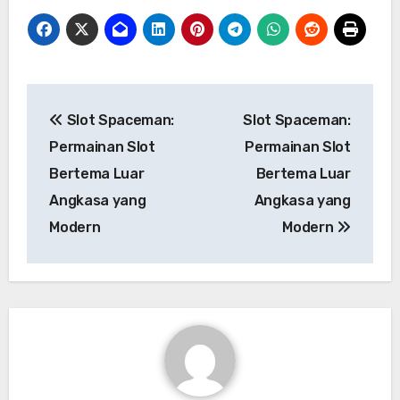
Post
Slot Spaceman:
Slot Spaceman:
navigation
Permainan Slot
Permainan Slot
Bertema Luar
Bertema Luar
Angkasa yang
Angkasa yang
Modern
Modern