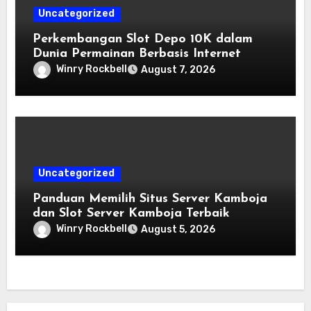
Uncategorized
Perkembangan Slot Depo 10K dalam
Dunia Permainan Berbasis Internet
Winry Rockbell
August 7, 2026
Uncategorized
Panduan Memilih Situs Server Kamboja
dan Slot Server Kamboja Terbaik
Winry Rockbell
August 5, 2026