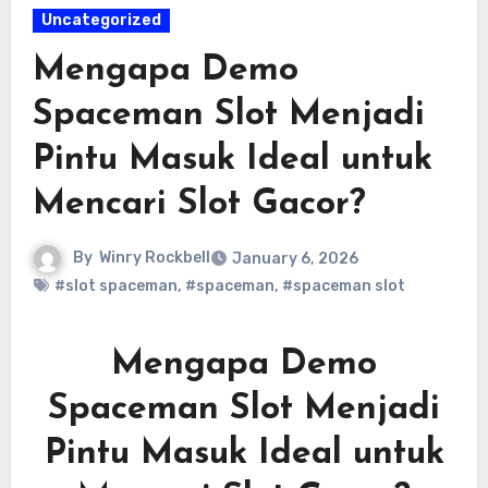
Uncategorized
Mengapa Demo
Spaceman Slot Menjadi
Pintu Masuk Ideal untuk
Mencari Slot Gacor?
By
Winry Rockbell
January 6, 2026
#slot spaceman
,
#spaceman
,
#spaceman slot
Mengapa Demo
Spaceman Slot Menjadi
Pintu Masuk Ideal untuk