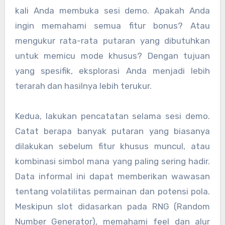
kali Anda membuka sesi demo. Apakah Anda
ingin memahami semua fitur bonus? Atau
mengukur rata-rata putaran yang dibutuhkan
untuk memicu mode khusus? Dengan tujuan
yang spesifik, eksplorasi Anda menjadi lebih
terarah dan hasilnya lebih terukur.
Kedua, lakukan pencatatan selama sesi demo.
Catat berapa banyak putaran yang biasanya
dilakukan sebelum fitur khusus muncul, atau
kombinasi simbol mana yang paling sering hadir.
Data informal ini dapat memberikan wawasan
tentang volatilitas permainan dan potensi pola.
Meskipun slot didasarkan pada RNG (Random
Number Generator), memahami feel dan alur