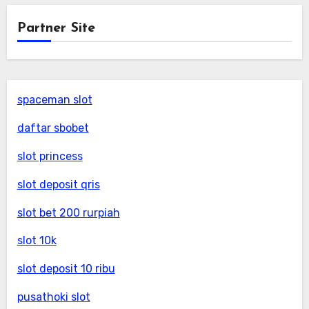
Partner Site
spaceman slot
daftar sbobet
slot princess
slot deposit qris
slot bet 200 rurpiah
slot 10k
slot deposit 10 ribu
pusathoki slot