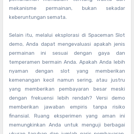
mekanisme permainan, bukan sekadar
keberuntungan semata.
Selain itu, melalui eksplorasi di Spaceman Slot
demo, Anda dapat mengevaluasi apakah jenis
permainan ini sesuai dengan gaya dan
temperamen bermain Anda. Apakah Anda lebih
nyaman dengan slot yang memberikan
kemenangan kecil namun sering, atau justru
yang memberikan pembayaran besar meski
dengan frekuensi lebih rendah? Versi demo
memberikan jawaban empiris tanpa risiko
finansial. Ruang eksperimen yang aman ini
memungkinkan Anda untuk menguji berbagai
ukuran taruhan dan jumlah garis pembayaran,