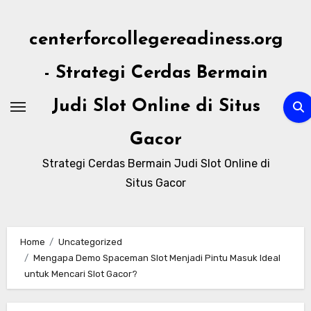
Skip
to
centerforcollegereadiness.org
content
- Strategi Cerdas Bermain
Judi Slot Online di Situs
Gacor
Strategi Cerdas Bermain Judi Slot Online di
Situs Gacor
Home
Uncategorized
Mengapa Demo Spaceman Slot Menjadi Pintu Masuk Ideal
untuk Mencari Slot Gacor?