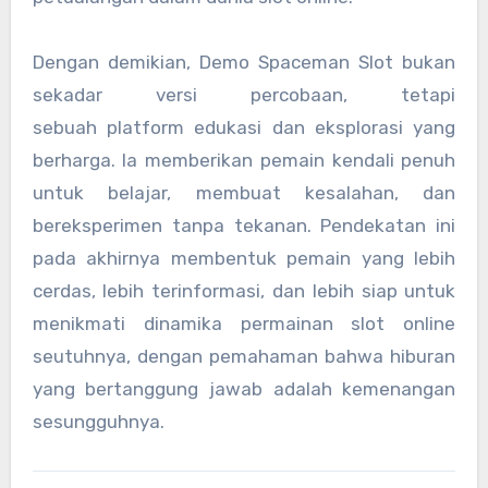
Dengan demikian, Demo Spaceman Slot bukan
sekadar versi percobaan, tetapi
sebuah platform edukasi dan eksplorasi yang
berharga. Ia memberikan pemain kendali penuh
untuk belajar, membuat kesalahan, dan
bereksperimen tanpa tekanan. Pendekatan ini
pada akhirnya membentuk pemain yang lebih
cerdas, lebih terinformasi, dan lebih siap untuk
menikmati dinamika permainan slot online
seutuhnya, dengan pemahaman bahwa hiburan
yang bertanggung jawab adalah kemenangan
sesungguhnya.