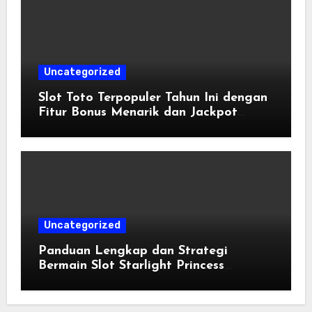
Uncategorized
Slot Toto Terpopuler Tahun Ini dengan
Fitur Bonus Menarik dan Jackpot
Fantastis Besar
Uncategorized
Panduan Lengkap dan Strategi
Bermain Slot Starlight Princess
Tergacor Hari Ini