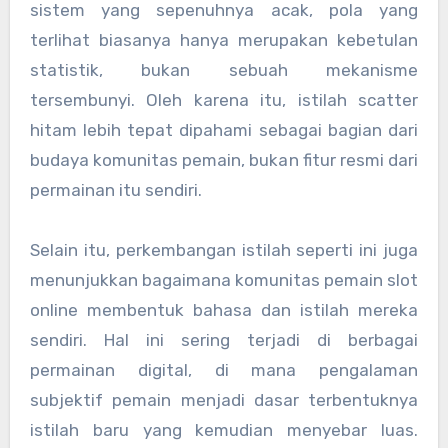
sistem yang sepenuhnya acak, pola yang
terlihat biasanya hanya merupakan kebetulan
statistik, bukan sebuah mekanisme
tersembunyi. Oleh karena itu, istilah scatter
hitam lebih tepat dipahami sebagai bagian dari
budaya komunitas pemain, bukan fitur resmi dari
permainan itu sendiri.
Selain itu, perkembangan istilah seperti ini juga
menunjukkan bagaimana komunitas pemain slot
online membentuk bahasa dan istilah mereka
sendiri. Hal ini sering terjadi di berbagai
permainan digital, di mana pengalaman
subjektif pemain menjadi dasar terbentuknya
istilah baru yang kemudian menyebar luas.