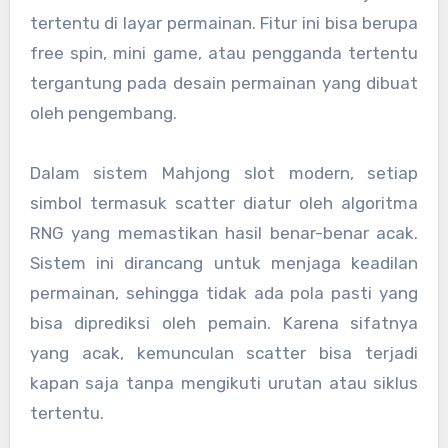
tertentu di layar permainan. Fitur ini bisa berupa
free spin, mini game, atau pengganda tertentu
tergantung pada desain permainan yang dibuat
oleh pengembang.
Dalam sistem Mahjong slot modern, setiap
simbol termasuk scatter diatur oleh algoritma
RNG yang memastikan hasil benar-benar acak.
Sistem ini dirancang untuk menjaga keadilan
permainan, sehingga tidak ada pola pasti yang
bisa diprediksi oleh pemain. Karena sifatnya
yang acak, kemunculan scatter bisa terjadi
kapan saja tanpa mengikuti urutan atau siklus
tertentu.