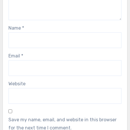
Name
*
Email
*
Website
Save my name, email, and website in this browser
for the next time I comment.