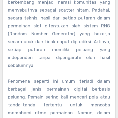
berkembang menjadi narasi komunitas yang
menyebutnya sebagai scatter hitam. Padahal,
secara teknis, hasil dari setiap putaran dalam
permainan slot ditentukan oleh sistem RNG
(Random Number Generator) yang bekerja
secara acak dan tidak dapat diprediksi. Artinya,
setiap putaran memiliki peluang yang
independen tanpa dipengaruhi oleh hasil
sebelumnya.
Fenomena seperti ini umum terjadi dalam
berbagai jenis permainan digital berbasis
peluang. Pemain sering kali mencari pola atau
tanda-tanda tertentu untuk mencoba
memahami ritme permainan. Namun, dalam