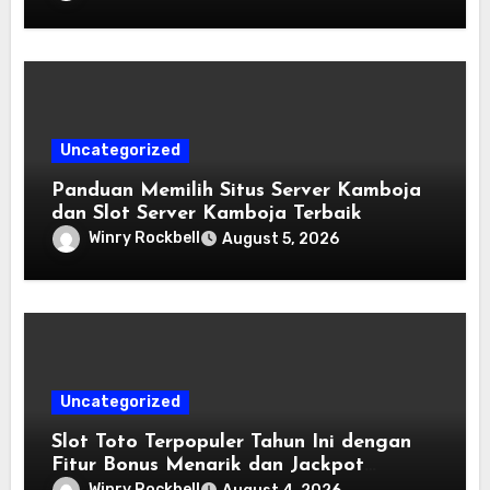
Uncategorized
Panduan Memilih Situs Server Kamboja
dan Slot Server Kamboja Terbaik
Winry Rockbell
August 5, 2026
Uncategorized
Slot Toto Terpopuler Tahun Ini dengan
Fitur Bonus Menarik dan Jackpot
Fantastis Besar
Winry Rockbell