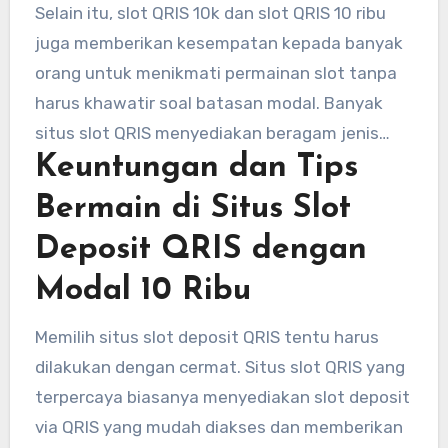
dan dana langsung masuk ke akun permainan
Selain itu, slot QRIS 10k dan slot QRIS 10 ribu
modal besar. Selain itu, slot depo 10k QRIS
tanpa menunggu lama. Ini sangat berbeda
juga memberikan kesempatan kepada banyak
memberikan fleksibilitas lebih bagi pemain
dengan metode deposit konvensional yang
orang untuk menikmati permainan slot tanpa
yang ingin mengontrol pengeluaran mereka
terkadang memakan waktu hingga beberapa
harus khawatir soal batasan modal. Banyak
dalam bermain slot online.
menit bahkan jam. Situs slot deposit QRIS yang
situs slot QRIS menyediakan beragam jenis
menyediakan layanan ini umumnya juga
Keuntungan dan Tips
permainan menarik yang bisa dimainkan
menyediakan slot qris deposit 10000, sehingga
dengan deposit serendah itu. Ini membuka
Bermain di Situs Slot
memudahkan akses bagi siapa saja yang ingin
peluang besar bagi para pecinta slot online
bermain dengan modal minim.
Deposit QRIS dengan
untuk menjajal berbagai jenis mesin slot dan
menikmati sensasi kemenangan dengan modal
Modal 10 Ribu
yang sangat terjangkau.
Memilih situs slot deposit QRIS tentu harus
dilakukan dengan cermat. Situs slot QRIS yang
terpercaya biasanya menyediakan slot deposit
via QRIS yang mudah diakses dan memberikan