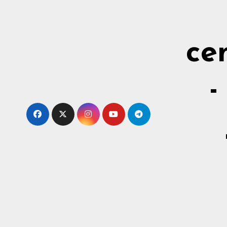
Skip
to
content
ce
-