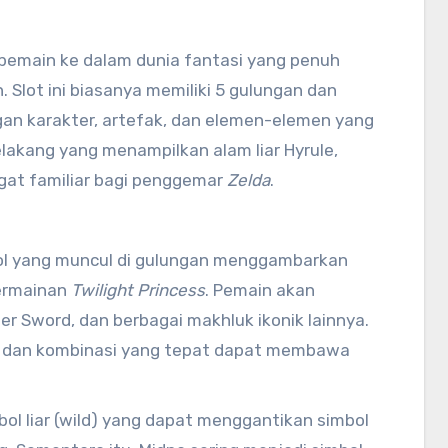
kan.
nailsaurora.com
pemain ke dalam dunia fantasi yang penuh
 Slot ini biasanya memiliki 5 gulungan dan
gan karakter, artefak, dan elemen-elemen yang
elakang yang menampilkan alam liar Hyrule,
at familiar bagi penggemar
Zelda
.
mbol yang muncul di gulungan menggambarkan
permainan
Twilight Princess
. Pemain akan
r Sword, dan berbagai makhluk ikonik lainnya.
eda, dan kombinasi yang tepat dapat membawa
mbol liar (wild) yang dapat menggantikan simbol