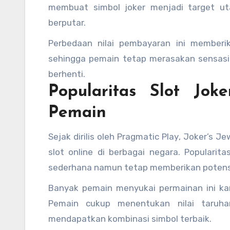
membuat simbol joker menjadi target u
berputar.
Perbedaan nilai pembayaran ini memberik
sehingga pemain tetap merasakan sensas
berhenti.
Popularitas Slot Jok
Pemain
Sejak dirilis oleh
Pragmatic Play
, Joker’s J
slot online di berbagai negara. Popularit
sederhana namun tetap memberikan potens
Banyak pemain menyukai permainan ini ka
Pemain cukup menentukan nilai taru
mendapatkan kombinasi simbol terbaik.