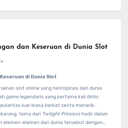
angan dan Keseruan di Dunia Slot
ts
 Keseruan di Dunia Slot
inan slot online yang terinspirasi dari dunia
ah game legendaris yang pertama kali dirilis
laritas luar biasa berkat cerita menarik,
ekarang, tema dari
Twilight Princess
hadir dalam
 elemen-elemen dari dunia tersebut dengan