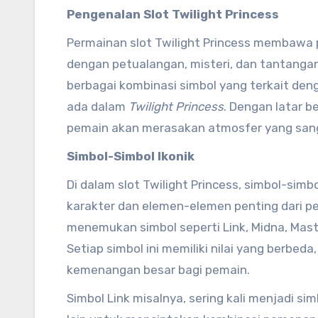
sensasi permainan kasino yang menyenang
Pengenalan Slot Twilight Princess
Permainan slot Twilight Princess membawa 
dengan petualangan, misteri, dan tantangan.
berbagai kombinasi simbol yang terkait den
ada dalam
Twilight Princess
. Dengan latar b
pemain akan merasakan atmosfer yang sang
Simbol-Simbol Ikonik
Di dalam slot Twilight Princess, simbol-si
karakter dan elemen-elemen penting dari 
menemukan simbol seperti Link, Midna, Maste
Setiap simbol ini memiliki nilai yang berb
kemenangan besar bagi pemain.
Simbol Link misalnya, sering kali menjadi si