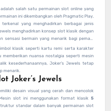
adalah salah satu permainan slot online yang
Permainan ini dikembangkan oleh
Pragmatic Play
,
 terkenal yang menghadirkan berbagai jenis
 Jewels menghadirkan konsep slot klasik dengan
an sensasi bermain yang menarik bagi pemain
bol klasik seperti kartu remi serta karakter
u memberikan nuansa nostalgia seperti mesin
 balik kesederhanaannya, Joker’s Jewels tetap
p menarik.
ot Joker’s Jewels
iliki desain visual yang cerah dan mencolok
Mesin slot ini menggunakan format klasik
5
truktur standar dalam banyak permainan slot