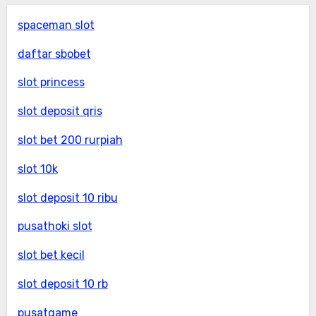
spaceman slot
daftar sbobet
slot princess
slot deposit qris
slot bet 200 rurpiah
slot 10k
slot deposit 10 ribu
pusathoki slot
slot bet kecil
slot deposit 10 rb
pusatgame