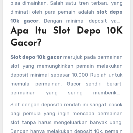
bisa dimainkan. Salah satu tren terbaru yang
diminati oleh para pemain adalah
slot depo
10k gacor
. Dengan minimal deposit yang
Apa Itu Slot Depo 10K
terjangkau, permainan ini menawarkan
peluang menang yang sangat besar dan
Gacor?
menarik banyak pemain untuk bergabung. Jika
Anda mencari pengalaman bermain slot yang
Slot depo 10k gacor
merujuk pada permainan
menyenangkan dan menguntungkan, berikut
slot yang memungkinkan pemain melakukan
adalah beberapa informasi penting yang perlu
deposit minimal sebesar 10.000 Rupiah untuk
Anda ketahui.
memulai permainan. Gacor sendiri berarti
permainan yang sering memberikan
kemenangan atau jackpot kepada pemain.
Slot dengan deposito rendah ini sangat cocok
Oleh karena itu, slot dengan kata “gacor”
bagi pemula yang ingin mencoba permainan
mengacu pada mesin slot yang memiliki
slot tanpa harus mengeluarkan banyak uang.
peluang besar untuk memberikan hadiah atau
Dengan hanya melakukan deposit 10k, pemain