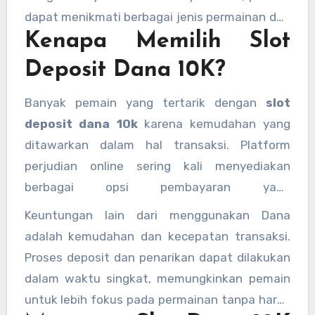
kemenangan besar.
dapat menikmati berbagai jenis permainan dan
Kenapa Memilih Slot
peluang menang yang seru.
Deposit Dana 10K?
Banyak pemain yang tertarik dengan
slot
deposit dana 10k
karena kemudahan yang
ditawarkan dalam hal transaksi. Platform
perjudian online sering kali menyediakan
berbagai opsi pembayaran yang
mempermudah pemain untuk melakukan
Keuntungan lain dari menggunakan Dana
deposit. Salah satu metode yang paling banyak
adalah kemudahan dan kecepatan transaksi.
digunakan adalah menggunakan
Dana
, sebuah
Proses deposit dan penarikan dapat dilakukan
aplikasi dompet digital yang kini banyak
dalam waktu singkat, memungkinkan pemain
digunakan di Indonesia. Dengan menggunakan
untuk lebih fokus pada permainan tanpa harus
slot deposit Dana 10k
, pemain dapat