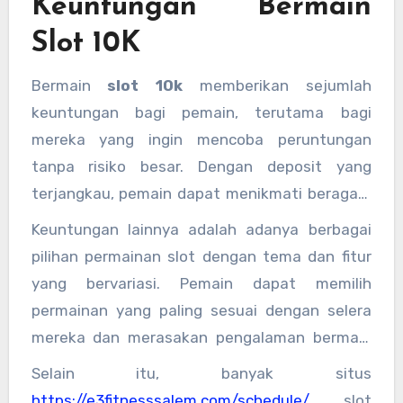
Keuntungan Bermain
ini untuk melakukan transaksi judi online.
Keamanan dan kenyamanan yang ditawarkan
Slot 10K
membuat
slot Dana 10k
menjadi pilihan yang
sangat menarik bagi banyak pemain.
Bermain
slot 10k
memberikan sejumlah
keuntungan bagi pemain, terutama bagi
mereka yang ingin mencoba peruntungan
tanpa risiko besar. Dengan deposit yang
terjangkau, pemain dapat menikmati beragam
permainan slot yang menarik dan menantang.
Keuntungan lainnya adalah adanya berbagai
Tidak hanya itu, banyak situs judi online yang
pilihan permainan slot dengan tema dan fitur
menawarkan bonus dan promo menarik untuk
yang bervariasi. Pemain dapat memilih
pemain yang memilih slot dengan deposit
permainan yang paling sesuai dengan selera
rendah ini.
mereka dan merasakan pengalaman bermain
yang menyenangkan.
Selain itu, banyak situs
https://e3fitnesssalem.com/schedule/
slot