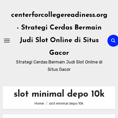
Skip
to
centerforcollegereadiness.org
content
- Strategi Cerdas Bermain
Judi Slot Online di Situs
Gacor
Strategi Cerdas Bermain Judi Slot Online di
Situs Gacor
slot minimal depo 10k
Home
slot minimal depo 10k