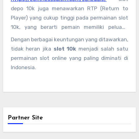
depo 10k juga menawarkan RTP (Return to
Player) yang cukup tinggi pada permainan slot
10k, yang berarti pemain memiliki peluang
menang yang lebih besar. Dengan begitu,
Dengan berbagai keuntungan yang ditawarkan,
meskipun melakukan deposit kecil, pemain
tidak heran jika
slot 10k
menjadi salah satu
tetap dapat meraih keuntungan yang
permainan slot online yang paling diminati di
signifikan.
Indonesia.
Partner Site