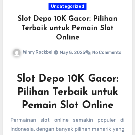
Uncategorized
Slot Depo 10K Gacor: Pilihan
Terbaik untuk Pemain Slot
Online
Winry Rockbell
May 8, 2025
No Comments
Slot Depo 10K Gacor:
Pilihan Terbaik untuk
Pemain Slot Online
Permainan slot online semakin populer di
Indonesia, dengan banyak pilihan menarik yang