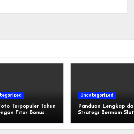
, buatlah catatan kecil. Dokumentasikan game
kainya (misalnya, karena sering muncul fitur
kat volatilitas yang Anda rasakan. Catatan ini
guna saat Anda siap bermain dengan uang
ame. Jangan terpaku pada satu judul. GGSoft
sme game yang unik. Eksplorasi yang luas akan
 yang paling cocok dengan gaya bermain dan
a pengalaman bermain Anda di masa depan akan
ngan demikian, demo slot GGSoft adalah alat
ri menjadi pemain slot yang lebih cerdas dan
tegorized
Uncategorized
Toto Terpopuler Tahun
Panduan Lengkap da
engan Fitur Bonus
Strategi Bermain Slot
rik dan Jackpot
Starlight Princess Te
stis Besar
Hari Ini