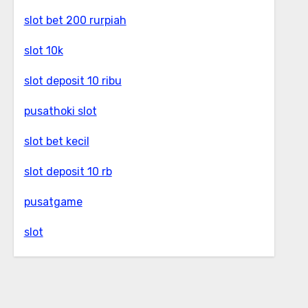
slot bet 200 rurpiah
slot 10k
slot deposit 10 ribu
pusathoki slot
slot bet kecil
slot deposit 10 rb
pusatgame
slot