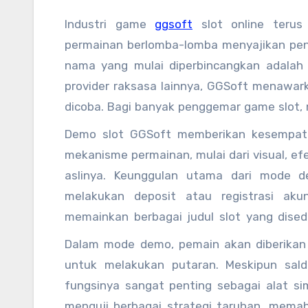
Industri game
ggsoft
slot online terus
permainan berlomba-lomba menyajikan peng
nama yang mulai diperbincangkan adalah
provider raksasa lainnya, GGSoft menawar
dicoba. Bagi banyak penggemar game slot,
krusial sebelum memutuskan untuk berma
Demo slot GGSoft memberikan kesempat
GGSoft hadir sebagai solusi ideal untuk ekspl
mekanisme permainan, mulai dari visual, efek
aslinya. Keunggulan utama dari mode d
melakukan deposit atau registrasi ak
memainkan berbagai judul slot yang dise
koneksi internet. Ini menghilangkan teka
Dalam mode demo, pemain akan diberikan 
fokus sepenuhnya pada aspek hiburan dan s
untuk melakukan putaran. Meskipun saldo
fungsinya sangat penting sebagai alat sim
menguji berbagai strategi taruhan, memah