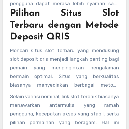
pengguna dapat merasa lebih nyaman saat
Pilihan Situs Slot
menggunakan link slot terbaru maupun link
slot terpercaya yang tersedia.
Terbaru dengan Metode
Deposit QRIS
Mencari situs slot terbaru yang mendukung
slot deposit qris menjadi langkah penting bagi
pemain yang menginginkan pengalaman
bermain optimal. Situs yang berkualitas
biasanya menyediakan berbagai metode
deposit seperti slot depo 5k, slot deposit 5rb,
Selain variasi nominal, link slot terbaik biasanya
hingga slot deposit 5000 untuk memberikan
menawarkan antarmuka yang ramah
fleksibilitas kepada pengguna.
pengguna, kecepatan akses yang stabil, serta
pilihan permainan yang beragam. Hal ini