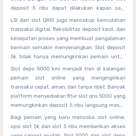
bermain slot online dengan modal kecil namun
deposit 5 ribu dapat dilakukan kapan saja
tetap mendapatkan sensasi kemenangan yang
tanpa harus repot menghubungi customer
LSI dari slot QRIS juga mencakup kemudahan
realistis.
service. Slot deposit 5rb kini menjadi solusi
transaksi digital, fleksibilitas deposit kecil, dan
ideal bagi mereka yang ingin mencoba
kecepatan proses yang membuat pengalaman
peruntungan dengan modal minimal, sekaligus
bermain semakin menyenangkan. Slot deposit
menikmati berbagai fitur menarik yang
5k tidak hanya memungkinkan pemain untuk
disediakan oleh platform slot online modern.
mengatur strategi taruhan lebih baik, tetapi
Slot depo 5000 kini menjadi tren di kalangan
juga membantu mereka mengevaluasi potensi
pemain slot online yang menginginkan
kemenangan dengan modal rendah. Dengan
transaksi cepat, aman, dan tanpa ribet. Banyak
opsi deposit 5000, setiap pemain dapat
platform menyediakan fitur slot qris 5000 yang
mencoba berbagai jenis permainan slot tanpa
memungkinkan deposit 5 ribu langsung masuk
tekanan finansial, sehingga memaksimalkan
ke akun permainan. Fitur slot qris 5k ini
Bagi pemain yang baru mencoba slot online,
hiburan dan keseruan.
semakin mempermudah para pemain untuk
opsi slot 5k dan slot 5 ribu memberikan akses
menikmati semua jenis slot tanpa harus
yang sangat mudah. Slot 5000 dan slot depo