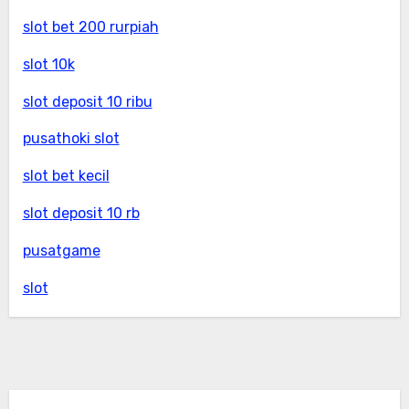
slot bet 200 rurpiah
slot 10k
slot deposit 10 ribu
pusathoki slot
slot bet kecil
slot deposit 10 rb
pusatgame
slot