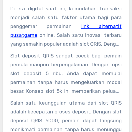
Di era digital saat ini, kemudahan transaksi
menjadi salah satu faktor utama bagi para
penggemar permainan
link alternatif
pusatgame
online. Salah satu inovasi terbaru
yang semakin populer adalah slot QRIS. Dengan
sistem ini, pemain dapat melakukan slot
Slot deposit QRIS sangat cocok bagi pemain
deposit QRIS secara cepat dan praktis tanpa
pemula maupun berpengalaman. Dengan opsi
harus repot dengan transfer manual. Slot QRIS
slot deposit 5 ribu, Anda dapat memulai
tidak hanya memudahkan proses deposit,
permainan tanpa harus mengeluarkan modal
tetapi juga menghadirkan fleksibilitas bagi
besar. Konsep slot 5k ini memberikan peluang
semua kalangan, termasuk mereka yang ingin
bagi semua orang untuk merasakan sensasi
Salah satu keunggulan utama dari slot QRIS
mencoba slot dengan modal kecil seperti slot 5
bermain slot online tanpa tekanan finansial.
adalah kecepatan proses deposit. Dengan slot
ribu.
Slot 5rb juga menjadi pilihan populer karena
deposit QRIS 5000, pemain dapat langsung
jumlahnya yang terjangkau namun tetap
menikmati permainan tanpa harus menunggu