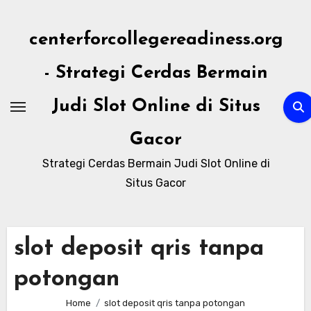
Skip
to
centerforcollegereadiness.org
content
- Strategi Cerdas Bermain
Judi Slot Online di Situs
Gacor
Strategi Cerdas Bermain Judi Slot Online di
Situs Gacor
slot deposit qris tanpa
potongan
Home
slot deposit qris tanpa potongan