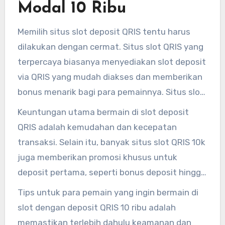
menikmati sensasi kemenangan dengan modal
Modal 10 Ribu
yang sangat terjangkau.
Memilih situs slot deposit QRIS tentu harus
dilakukan dengan cermat. Situs slot QRIS yang
terpercaya biasanya menyediakan slot deposit
via QRIS yang mudah diakses dan memberikan
bonus menarik bagi para pemainnya. Situs slot
deposit QRIS ini menjadi pilihan tepat bagi
Keuntungan utama bermain di slot deposit
yang mencari kemudahan transaksi sekaligus
QRIS adalah kemudahan dan kecepatan
ingin bermain dengan modal yang kecil, seperti
transaksi. Selain itu, banyak situs slot QRIS 10k
slot QRIS deposit 10k atau slot depo via QRIS
juga memberikan promosi khusus untuk
10 ribu.
deposit pertama, seperti bonus deposit hingga
100%, cashback, atau free spin yang bisa
Tips untuk para pemain yang ingin bermain di
menambah peluang menang. Oleh karena itu,
slot dengan deposit QRIS 10 ribu adalah
penting untuk memilih situs slot deposit QRIS
memastikan terlebih dahulu keamanan dan