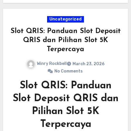
Uncategorized
Slot QRIS: Panduan Slot Deposit
QRIS dan Pilihan Slot 5K
Terpercaya
Winry Rockbell
March 23, 2026
No Comments
Slot QRIS: Panduan
Slot Deposit QRIS dan
Pilihan Slot 5K
Terpercaya