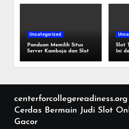
Uncategorized
Unca
Panduan Memilih Situs
Slot 
Server Kamboja dan Slot
Ini d
Server Kamboja Terbaik
Mena
Fanta
centerforcollegereadiness.org
Cerdas Bermain Judi Slot Onl
Gacor