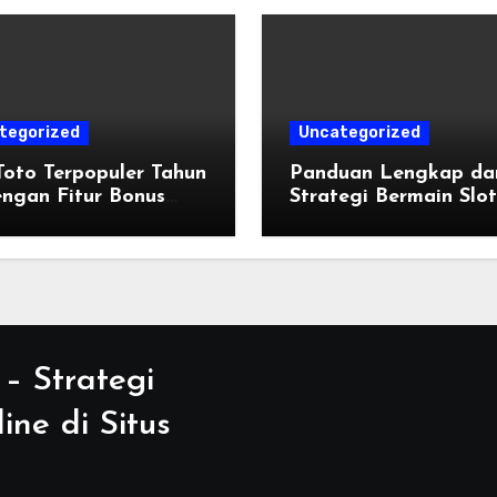
tegorized
Uncategorized
Toto Terpopuler Tahun
Panduan Lengkap da
engan Fitur Bonus
Strategi Bermain Slot
rik dan Jackpot
Starlight Princess Te
stis Besar
Hari Ini
 – Strategi
ine di Situs