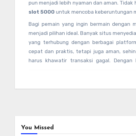
pun menjadi lebih nyaman dan aman. Tidak h
slot 5000
untuk mencoba keberuntungan me
Bagi pemain yang ingin bermain dengan 
menjadi pilihan ideal. Banyak situs menyedi
yang terhubung dengan berbagai platform
cepat dan praktis, tetapi juga aman, seh
harus khawatir transaksi gagal. Dengan
terjamin,
slot qris 5k
menawarkan pen
menguntungkan.
You Missed