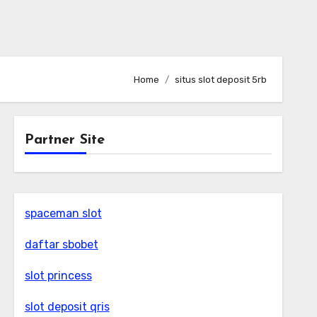
Home
situs slot deposit 5rb
Partner Site
spaceman slot
daftar sbobet
slot princess
slot deposit qris