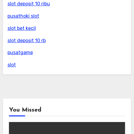
slot deposit 10 ribu
pusathoki slot
slot bet kecil
slot deposit 10 rb
pusatgame
slot
You Missed