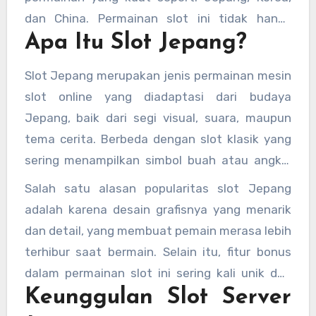
dan China. Permainan slot ini tidak hanya
Apa Itu Slot Jepang?
menawarkan hiburan yang menyenangkan,
tetapi juga menghadirkan pengalaman unik
Slot Jepang merupakan jenis permainan mesin
dengan tema dan desain yang khas dari
slot online yang diadaptasi dari budaya
budaya Jepang. Dalam artikel ini, kita akan
Jepang, baik dari segi visual, suara, maupun
membahas lebih dalam mengenai slot Jepang
tema cerita. Berbeda dengan slot klasik yang
dan mengapa
slot jepang asli
menjadi pilihan
sering menampilkan simbol buah atau angka,
utama bagi banyak pemain di seluruh dunia.
slot Jepang biasanya mengusung tema anime,
Salah satu alasan popularitas slot Jepang
tokoh sejarah Jepang, legenda, dan elemen-
adalah karena desain grafisnya yang menarik
elemen khas lain yang mencerminkan tradisi
dan detail, yang membuat pemain merasa lebih
dan modernitas negeri sakura tersebut.
terhibur saat bermain. Selain itu, fitur bonus
dalam permainan slot ini sering kali unik dan
Keunggulan Slot Server
berbeda dari slot lainnya, dengan tambahan
mini game dan putaran gratis yang