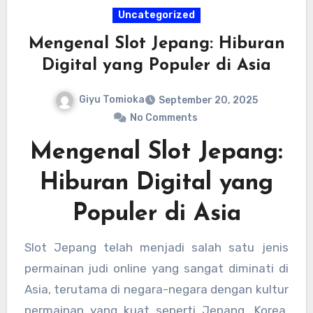
Uncategorized
Mengenal Slot Jepang: Hiburan
Digital yang Populer di Asia
Giyu Tomioka
September 20, 2025
No Comments
Mengenal Slot Jepang:
Hiburan Digital yang
Populer di Asia
Slot Jepang telah menjadi salah satu jenis
permainan judi online yang sangat diminati di
Asia, terutama di negara-negara dengan kultur
permainan yang kuat seperti Jepang, Korea,