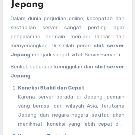
Jepang
memperbesar peluang kemenangan.
Dalam dunia perjudian online, kecepatan dan
kestabilan server sangat penting agar
pengalaman bermain menjadi lancar dan
menyenangkan. Di sinilah peran
slot server
Jepang
menjadi sangat vital. Server-server ini
berlokasi di Jepang dan menggunakan
Berikut beberapa keunggulan dari
slot server
teknologi terkini untuk memastikan bahwa
Jepang
:
game slot dapat dimainkan tanpa gangguan
Koneksi Stabil dan Cepat
dan dengan latensi yang sangat rendah.
Karena server berada di Jepang, pemain
yang berasal dari wilayah Asia, terutama
Jepang dan negara-negara sekitar, akan
menikmati koneksi yang lebih cepat dan
stabil dibandingkan server yang berlokasi di