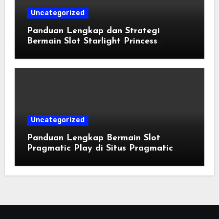
Uncategorized
Panduan Lengkap dan Strategi
Bermain Slot Starlight Princess
Tergacor Hari Ini
Uncategorized
Panduan Lengkap Bermain Slot
Pragmatic Play di Situs Pragmatic
Terpercaya