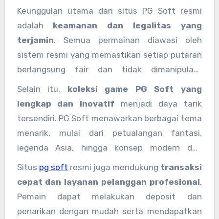
nyaman bagi setiap pemain.
Keunggulan utama dari situs PG Soft resmi
adalah
keamanan dan legalitas yang
terjamin
. Semua permainan diawasi oleh
sistem resmi yang memastikan setiap putaran
berlangsung fair dan tidak dimanipulasi.
Pemain dapat bermain dengan tenang tanpa
Selain itu,
koleksi game PG Soft yang
khawatir terjadi kecurangan. Sistem keamanan
lengkap dan inovatif
menjadi daya tarik
modern juga melindungi data pribadi dan
tersendiri. PG Soft menawarkan berbagai tema
transaksi keuangan, sehingga proses deposit
menarik, mulai dari petualangan fantasi,
dan penarikan berlangsung cepat dan aman.
legenda Asia, hingga konsep modern dan
futuristik. Setiap permainan dilengkapi animasi
Situs
pg soft
resmi juga mendukung
transaksi
berkualitas tinggi, efek suara imersif, serta
cepat dan layanan pelanggan profesional
.
fitur interaktif seperti simbol wild, scatter, free
Pemain dapat melakukan deposit dan
spins, dan bonus rounds. Variasi tema dan fitur
penarikan dengan mudah serta mendapatkan