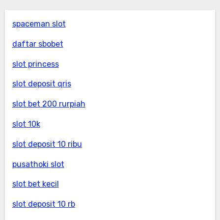
spaceman slot
daftar sbobet
slot princess
slot deposit qris
slot bet 200 rurpiah
slot 10k
slot deposit 10 ribu
pusathoki slot
slot bet kecil
slot deposit 10 rb