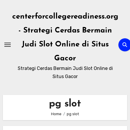
Skip
to
centerforcollegereadiness.org
content
- Strategi Cerdas Bermain
Judi Slot Online di Situs
Gacor
Strategi Cerdas Bermain Judi Slot Online di
Situs Gacor
pg slot
Home
pg slot