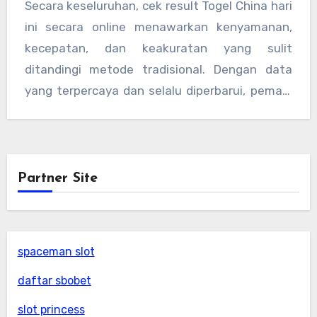
Secara keseluruhan, cek result Togel China hari
bahkan menyediakan notifikasi otomatis,
ini secara online menawarkan kenyamanan,
sehingga pemain langsung mendapatkan
kecepatan, dan keakuratan yang sulit
update saat result keluar.
ditandingi metode tradisional. Dengan data
yang terpercaya dan selalu diperbarui, pemain
dapat mengikuti pasaran dengan lebih percaya
diri, memantau tren angka, dan membuat
keputusan taruhan yang lebih strategis.
Teknologi online membuat proses ini lebih
Partner Site
efisien, aman, dan mudah diakses oleh siapa
saja yang ingin merasakan pengalaman
bermain togel dengan informasi terkini dan
spaceman slot
valid.
daftar sbobet
slot princess