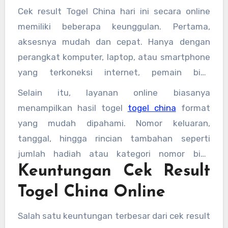
tetapi juga menjadi dasar bagi pemain dalam
Cek result Togel China hari ini secara online
menganalisis pola dan merencanakan strategi
memiliki beberapa keunggulan. Pertama,
taruhan berikutnya. Dengan perkembangan
aksesnya mudah dan cepat. Hanya dengan
teknologi, kini pengecekan result Togel China
perangkat komputer, laptop, atau smartphone
dapat dilakukan
secara online
, memudahkan
yang terkoneksi internet, pemain bisa
siapa pun untuk mendapatkan data terbaru
langsung mengetahui hasil keluaran hari ini
Selain itu, layanan online biasanya
tanpa harus menunggu lama atau mencari
secara real-time. Kedua, data yang ditampilkan
menampilkan hasil togel
togel china
format
sumber fisik.
biasanya bersumber dari pengeluaran resmi,
yang mudah dipahami. Nomor keluaran,
sehingga dapat dipastikan keakuratannya.
tanggal, hingga rincian tambahan seperti
Dengan validitas data yang tinggi, pemain bisa
jumlah hadiah atau kategori nomor bisa
merasa aman dalam menggunakan informasi
Keuntungan Cek Result
langsung terlihat. Hal ini sangat membantu
tersebut sebagai referensi taruhan atau
bagi pemain yang ingin memantau hasil secara
Togel China Online
analisis angka.
cepat dan menyeluruh. Dengan kemudahan ini,
cek result Togel China online menjadi pilihan
Salah satu keuntungan terbesar dari cek result