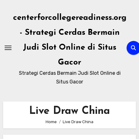
Skip
to
centerforcollegereadiness.org
content
- Strategi Cerdas Bermain
Judi Slot Online di Situs
Gacor
Strategi Cerdas Bermain Judi Slot Online di
Situs Gacor
Live Draw China
Home
Live Draw China