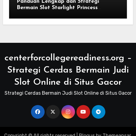
Panduan Lengkap dan Strategi
Bermain Slot Starlight Princess
Tergacor Hari Ini
centerforcollegereadiness.org –
Strategi Cerdas Bermain Judi
Slot Online di Situs Gacor
Strategi Cerdas Bermain Judi Slot Online di Situs Gacor
Copyright © All rights reserved
|
Blogus
by
Themeansar
.