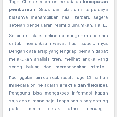
utama bagi mereka yang aktif mengikuti
Togel China secara online adalah
kecepatan
pasaran setiap hari.
pembaruan
. Situs dan platform terpercaya
biasanya menampilkan hasil terbaru segera
setelah pengeluaran resmi diumumkan. Hal ini
memastikan pemain selalu mendapatkan
Selain itu, akses online memungkinkan pemain
informasi paling akurat tanpa tertinggal.
untuk memeriksa riwayat hasil sebelumnya.
Kecepatan ini menjadi faktor penting,
Dengan data arsip yang lengkap, pemain dapat
terutama bagi pemain yang ingin segera
melakukan analisis tren, melihat angka yang
menganalisis pola angka untuk taruhan
sering keluar, dan merencanakan strategi
berikutnya.
taruhan yang lebih tepat. Kemudahan ini
Keunggulan lain dari cek result Togel China hari
meningkatkan peluang kemenangan karena
ini secara online adalah
praktis dan fleksibel
.
keputusan yang dibuat berdasarkan data valid,
Pengguna bisa mengakses informasi kapan
bukan tebakan semata.
saja dan di mana saja, tanpa harus bergantung
pada media cetak atau menunggu
pengumuman secara manual. Banyak platform