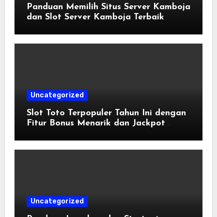
Panduan Memilih Situs Server Kamboja
dan Slot Server Kamboja Terbaik
Uncategorized
Slot Toto Terpopuler Tahun Ini dengan
Fitur Bonus Menarik dan Jackpot
Fantastis Besar
Uncategorized