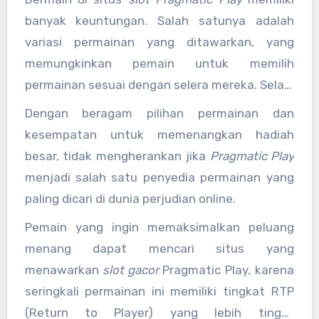
banyak keuntungan. Salah satunya adalah
variasi permainan yang ditawarkan, yang
memungkinkan pemain untuk memilih
permainan sesuai dengan selera mereka. Selain
itu, Pragmatic Play juga dikenal karena
Dengan beragam pilihan permainan dan
menyediakan permainan yang dapat diakses di
kesempatan untuk memenangkan hadiah
berbagai perangkat, mulai dari komputer,
besar, tidak mengherankan jika
Pragmatic Play
tablet, hingga ponsel pintar.
menjadi salah satu penyedia permainan yang
paling dicari di dunia perjudian online.
Pemain yang ingin memaksimalkan peluang
menang dapat mencari situs yang
menawarkan
slot gacor
Pragmatic Play, karena
seringkali permainan ini memiliki tingkat RTP
(Return to Player) yang lebih tinggi,