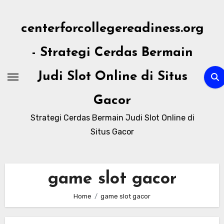
Skip
to
centerforcollegereadiness.org
content
- Strategi Cerdas Bermain
Judi Slot Online di Situs
Gacor
Strategi Cerdas Bermain Judi Slot Online di
Situs Gacor
game slot gacor
Home
game slot gacor