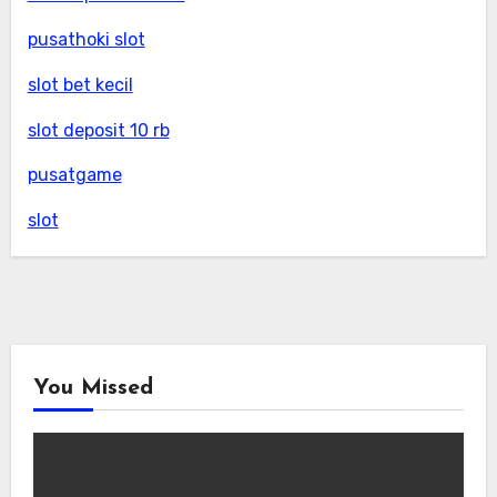
pusathoki slot
slot bet kecil
slot deposit 10 rb
pusatgame
slot
You Missed