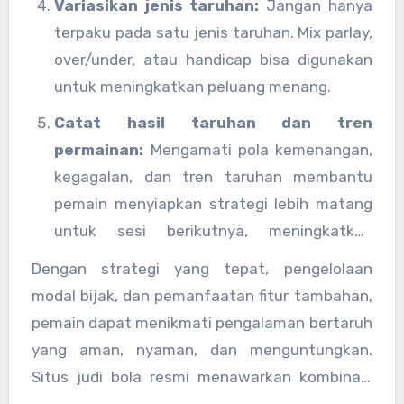
Variasikan jenis taruhan:
Jangan hanya
terpaku pada satu jenis taruhan. Mix parlay,
over/under, atau handicap bisa digunakan
untuk meningkatkan peluang menang.
Catat hasil taruhan dan tren
permainan:
Mengamati pola kemenangan,
kegagalan, dan tren taruhan membantu
pemain menyiapkan strategi lebih matang
untuk sesi berikutnya, meningkatkan
peluang sukses secara konsisten.
Dengan strategi yang tepat, pengelolaan
modal bijak, dan pemanfaatan fitur tambahan,
pemain dapat menikmati pengalaman bertaruh
yang aman, nyaman, dan menguntungkan.
Situs judi bola resmi menawarkan kombinasi