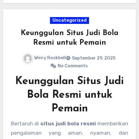
Uncategorized
Keunggulan Situs Judi Bola
Resmi untuk Pemain
Winry Rockbell
September 29, 2025
No Comments
Keunggulan Situs Judi
Bola Resmi untuk
Pemain
Bertaruh di
situs judi bola resmi
memberikan
pengalaman yang aman, nyaman, dan