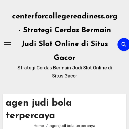
Skip
to
centerforcollegereadiness.org
content
- Strategi Cerdas Bermain
Judi Slot Online di Situs
Gacor
Strategi Cerdas Bermain Judi Slot Online di
Situs Gacor
agen judi bola
terpercaya
Home
agen judi bola terpercaya